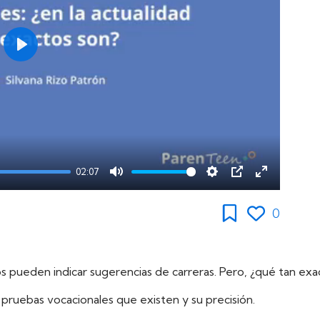
Play
02:07
Mute
Settings
PIP
Enter
fullscreen
0
os pueden indicar sugerencias de carreras. Pero, ¿qué tan exa
as pruebas vocacionales que existen y su precisión.