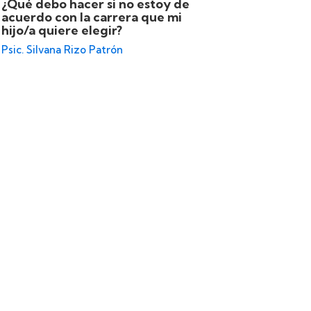
¿Qué debo hacer si no estoy de
¿Cómo m
acuerdo con la carrera que mi
sobre el
hijo/a quiere elegir?
hijo?
Psic. Silvana Rizo Patrón
Psic. Silv