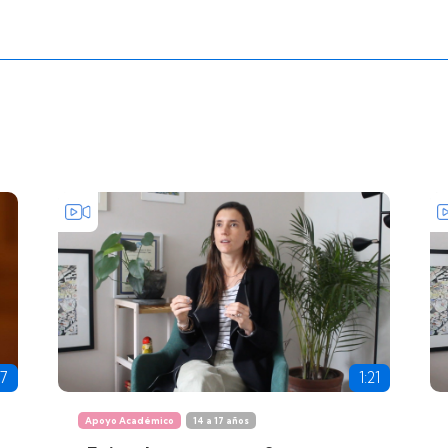
17
1:21
Apoyo Académico
14 a 17 años