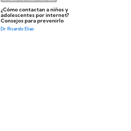
¿Cómo contactan a niños y
Denuncia
adolescentes por internet?
debo sa
Consejos para prevenirlo
Dr. Ricardo
Dr. Ricardo Elias