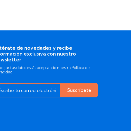
térate de novedades y recibe
formación exclusiva con nuestro
wsletter
 dejar tus datos estás aceptando nuestra Política de
vacidad
Suscríbete