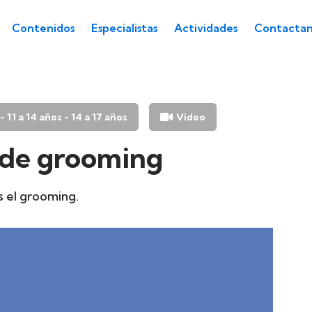
Contenidos
Especialistas
Actividades
Contactan
 - 11 a 14 años - 14 a 17 años
Video
 de grooming
s el grooming.