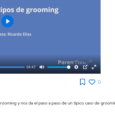
Play
04:47
Mute
Settings
PIP
Enter
fullscreen
0
grooming y nos da el paso a paso de un típico caso de grooming