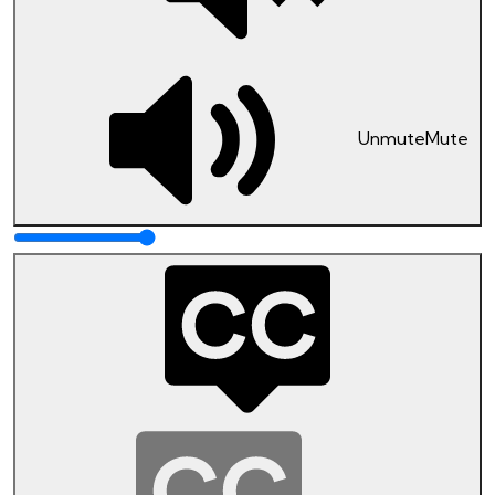
Unmute
Mute
0
con
Dra. Elizabeth Cornejo
Existen muchos riesgos en internet, desde páginas de
internet, videojuegos y aplicativos móviles. Elizabeth
Cornejo, nos cuenta cuáles son y cómo prevenirlos.
Hemos creado una actividad para que puedas conversar
sobre los riesgos de manera lúdica en casa.
Encuéntrala en las tarjetas de conversación.