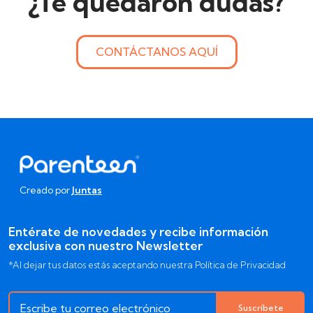
¿Te quedaron dudas?
CONTÁCTANOS AQUÍ
Creado por
Juntas
Entérate de novedades y recibe información
exclusiva con nuestro Newsletter
*Al dejar tus datos estás aceptando nuestra Política de Privacidad
Suscríbete