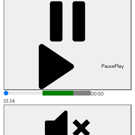
Pause
Play
00:00
01:34