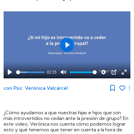
Play
02:35
Play
Mute
Settings
PIP
Ente
full
1
con
Psic. Verónica Valcárcel
¿Cómo ayudamos a que nuestras hijas e hijos que son
más introvertidos no cedan ante la presión de grupo? En
este video, Verónica nos cuenta cómo podemos lograr
esto y qué tenemos que tener en cuenta a la hora de