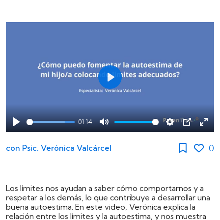
Play
01:14
Play
Mute
Settings
PIP
Ente
full
0
con
Psic. Verónica Valcárcel
Los límites nos ayudan a saber cómo comportarnos y a
respetar a los demás, lo que contribuye a desarrollar una
buena autoestima. En este video, Verónica explica la
relación entre los límites y la autoestima, y nos muestra