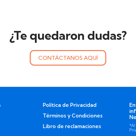
¿Te quedaron dudas?
CONTÁCTANOS AQUÍ
n
Política de Privacidad
En
in
Términos y Condiciones
Ne
Libro de reclamaciones
*Al
Pri