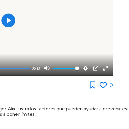
Play
05:13
Mute
Settings
PIP
Enter
fullscreen
0
Alix ilustra los factores que pueden ayudar a prevenir este
 a poner límites.