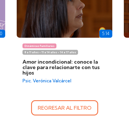
30
5:14
Dinámicas Familiares
8 a 11 años - 11 a 14 años - 14 a 17 años
Amor incondicional: conoce la
clave para relacionarte con tus
hijos
Psic. Verónica Valcárcel
REGRESAR AL FILTRO