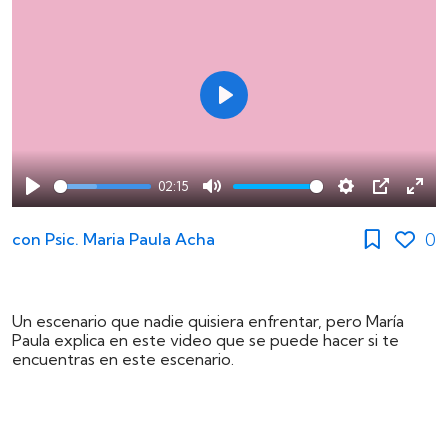
Play
02:15
Play
Mute
Settings
PIP
Ente
full
0
con
Psic. Maria Paula Acha
Un escenario que nadie quisiera enfrentar, pero María
Paula explica en este video que se puede hacer si te
encuentras en este escenario.