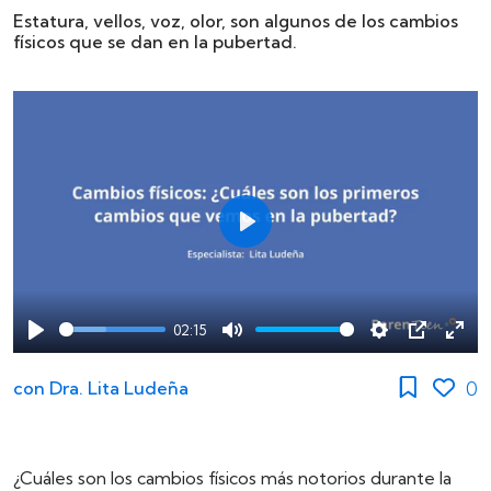
Estatura, vellos, voz, olor, son algunos de los cambios
físicos que se dan en la pubertad.
Play
02:15
Play
Mute
Settings
PIP
Ente
full
0
con
Dra. Lita Ludeña
¿Cuáles son los cambios físicos más notorios durante la