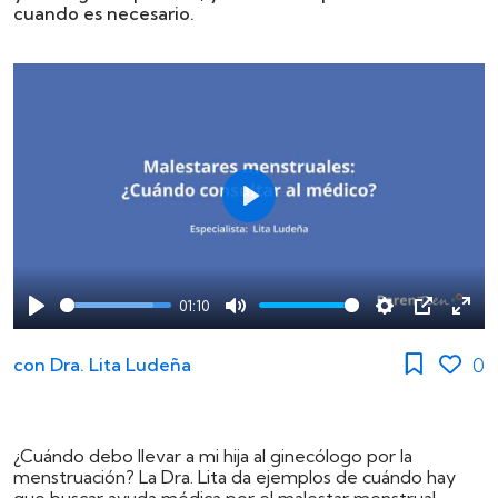
cuando es necesario.
Play
01:10
Play
Mute
Settings
PIP
Ente
full
0
con
Dra. Lita Ludeña
¿Cuándo debo llevar a mi hija al ginecólogo por la
menstruación? La Dra. Lita da ejemplos de cuándo hay
que buscar ayuda médica por el malestar menstrual.