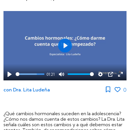
Play
01:21
Play
Mute
Settings
PIP
Ente
full
0
con
Dra. Lita Ludeña
¿Qué cambios hormonales suceden en la adolescencia?
¿Cómo nos damos cuenta de estos cambios? La Dra. Lita
señala cuáles son estos cambios y a qué debemos estar
atentos. También, da recomendaciones sobre cómo