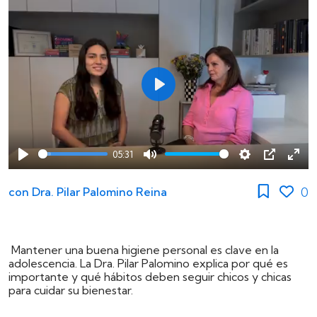
Play
05:31
Play
Mute
Settings
PIP
Ente
full
0
con
Dra. Pilar Palomino Reina
Mantener una buena higiene personal es clave en la
adolescencia. La Dra. Pilar Palomino explica por qué es
importante y qué hábitos deben seguir chicos y chicas
para cuidar su bienestar.