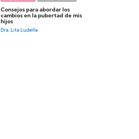
8 a 11 años - 1
Consejos para abordar los
cambios en la pubertad de mis
La impor
hijos
íntima e
Dra. Lita Ludeña
Dra. Pilar