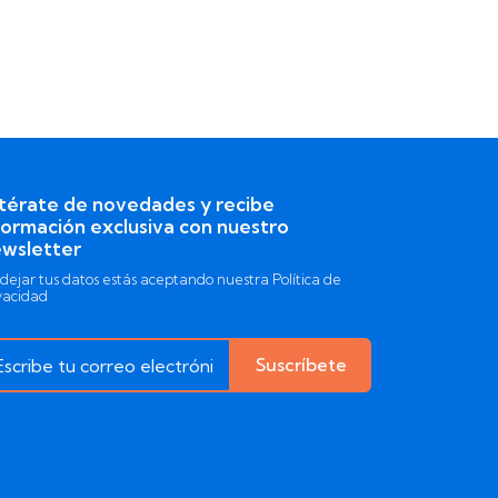
térate de novedades y recibe
formación exclusiva con nuestro
wsletter
 dejar tus datos estás aceptando nuestra Política de
vacidad
Suscríbete