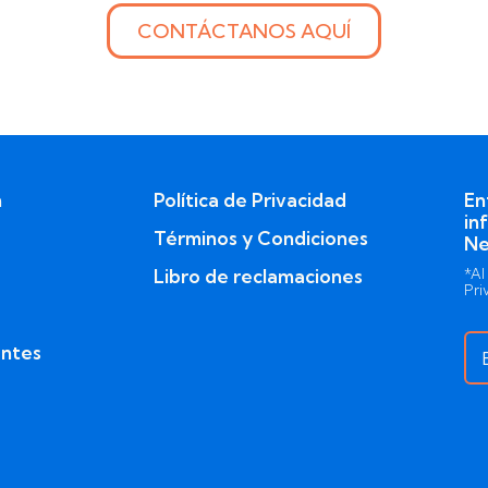
CONTÁCTANOS AQUÍ
n
Política de Privacidad
En
in
Términos y Condiciones
Ne
Libro de reclamaciones
*Al
Pri
entes