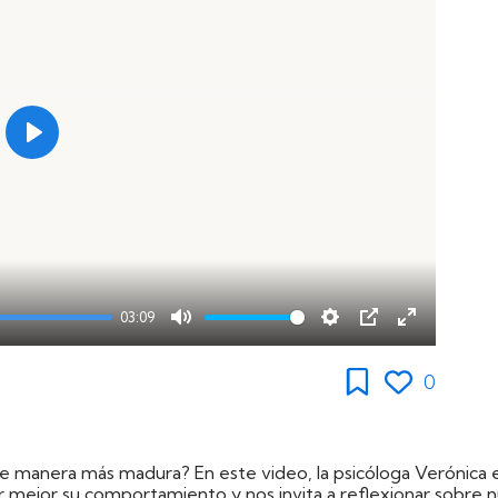
Play
03:09
Mute
Settings
PIP
Enter
fullscreen
0
 de manera más madura? En este video, la psicóloga Verónica
 mejor su comportamiento y nos invita a reflexionar sobre n