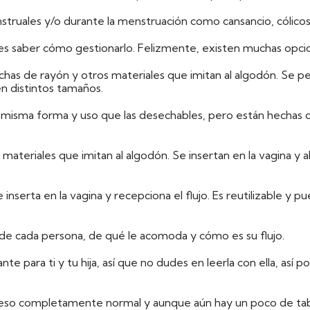
truales y/o durante la menstruación como cansancio, cólico
 saber cómo gestionarlo. Felizmente, existen muchas opcion
has de rayón y otros materiales que imitan al algodón. Se 
en distintos tamaños.
 misma forma y uso que las desechables, pero están hechas de 
ateriales que imitan al algodón. Se insertan en la vagina y a
e inserta en la vagina y recepciona el flujo. Es reutilizable 
e cada persona, de qué le acomoda y cómo es su flujo.
te para ti y tu hija, así que no dudes en leerla con ella, a
eso completamente normal y aunque aún hay un poco de tab