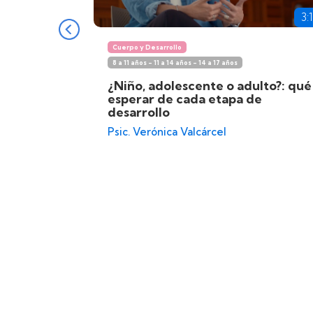
3:
Cuerpo y Desarrollo
8 a 11 años - 11 a 14 años - 14 a 17 años
¿Niño, adolescente o adulto?: qué
esperar de cada etapa de
desarrollo
Psic. Verónica Valcárcel