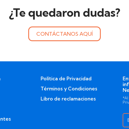
¿Te quedaron dudas?
CONTÁCTANOS AQUÍ
n
Política de Privacidad
En
in
Términos y Condiciones
Ne
Libro de reclamaciones
*Al
Pri
entes