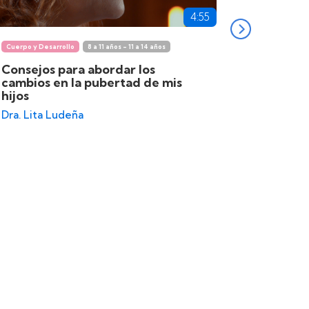
4:55
Cuerpo y Desarrollo
8 a 11 años - 11 a 14 años
Cuerpo y Des
Consejos para abordar los
Mamá, ¡m
cambios en la pubertad de mis
cambian
hijos
Psic. Tali
Dra. Lita Ludeña