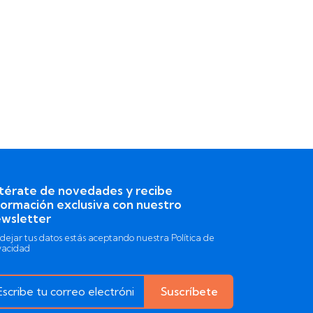
térate de novedades y recibe
formación exclusiva con nuestro
wsletter
 dejar tus datos estás aceptando nuestra Política de
vacidad
Suscríbete