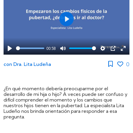
Play
00:58
Play
Mute
Settings
PIP
Ente
full
0
con
Dra. Lita Ludeña
¿En qué momento debería preocuparme por el
desarrollo de mi hija o hijo? A veces puede ser confuso y
difícil comprender el momento y los cambios que
nuestros hijos tienen en la pubertad. La especialista Lita
Ludeño nos brinda orientación para responder a esa
pregunta.