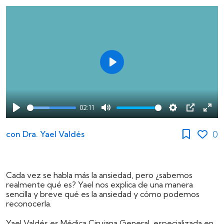
Play
02:11
Play
Mute
Settings
PIP
Ente
full
0
con
Dra. Yael Valdés
Cada vez se habla más la ansiedad, pero ¿sabemos
realmente qué es? Yael nos explica de una manera
sencilla y breve qué es la ansiedad y cómo podemos
reconocerla.
Yael Valdés es Médica Cirujana General, especializada en