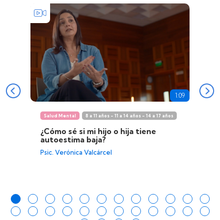
1:09
Salud Mental
8 a 11 años - 11 a 14 años - 14 a 17 años
¿Cómo sé si mi hijo o hija tiene
autoestima baja?
Psic. Verónica Valcárcel