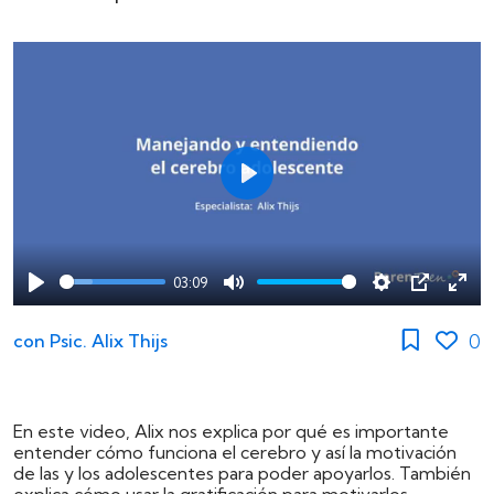
Play
03:09
Play
Mute
Settings
PIP
Ente
full
0
con
Psic. Alix Thijs
En este video, Alix nos explica por qué es importante
entender cómo funciona el cerebro y así la motivación
de las y los adolescentes para poder apoyarlos. También
explica cómo usar la gratificación para motivarlos.